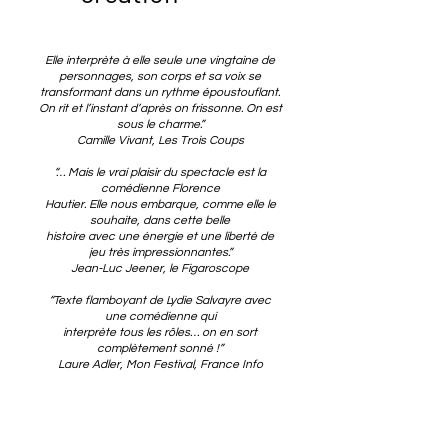
Elle interprète à elle seule une vingtaine de
personnages, son corps et sa voix se
transformant dans un rythme époustouflant.
On rit et l’instant d’après on frissonne. On est
sous le charme.”
Camille Vivant, Les Trois Coups
“… Mais le vrai plaisir du spectacle est la
comédienne Florence
Hautier. Elle nous embarque, comme elle le
souhaite, dans cette belle
histoire avec une énergie et une liberté de
jeu très impressionnantes.”
Jean-Luc Jeener, le Figaroscope
“Texte flamboyant de Lydie Salvayre avec
une comédienne qui
interprète tous les rôles… on en sort
complètement sonné !”
Laure Adler, Mon Festival, France Info